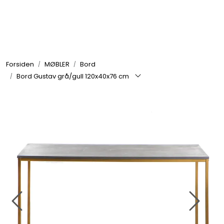
Skip to main content
GRILL
Forsiden
MØBLER
Bord
UTEMILJØ
Bord Gustav grå/gull 120x40x76 cm
FRITID
VERKTØY
HJEM
INTERIØR
TEKSTIL