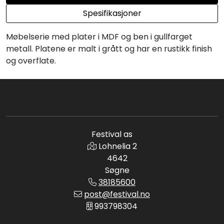
Spesifikasjoner
Møbelserie med plater i MDF og ben i gullfarget
metall. Platene er malt i grått og har en rustikk finish
og overflate.
Festival as
Lohnelia 2
4642
Søgne
38185600
post@festival.no
993798304