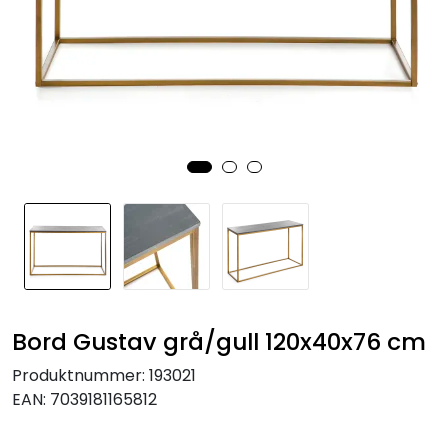
KJØKKEN
MØBLER
GAVESETT
ACCESSORIES
JUL
Bord Gustav grå/gull 120x40x76 cm
Produktnummer:
193021
EAN:
7039181165812