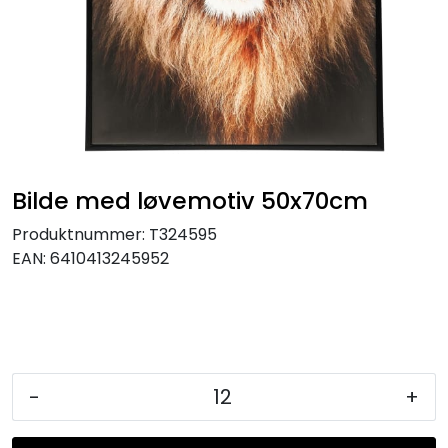
KJØKKEN
MØBLER
GAVESETT
ACCESSORIES
Bilde med løvemotiv 50x70cm
Produktnummer:
T324595
JUL
EAN:
6410413245952
-
+