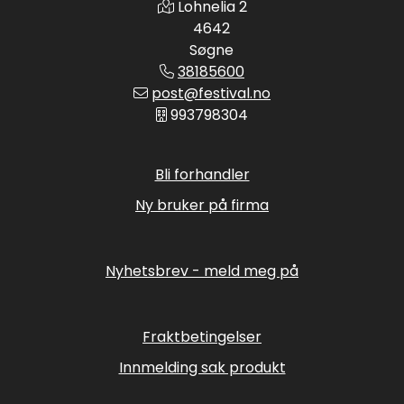
Lohnelia 2
4642
Søgne
38185600
post@festival.no
993798304
Bli forhandler
Ny bruker på firma
Nyhetsbrev - meld meg på
Fraktbetingelser
Innmelding sak produkt