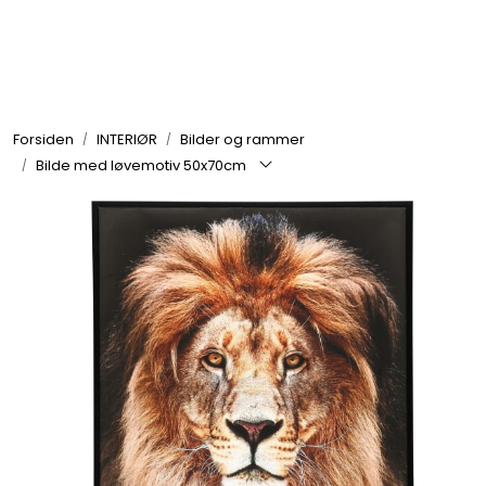
Skip to main content
GRILL
Forsiden
INTERIØR
Bilder og rammer
UTEMILJØ
Bilde med løvemotiv 50x70cm
FRITID
VERKTØY
HJEM
INTERIØR
TEKSTIL