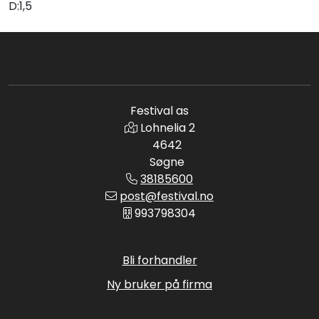
D:1,5
Festival as
Lohnelia 2
4642
Søgne
38185600
post@festival.no
993798304
Bli forhandler
Ny bruker på firma