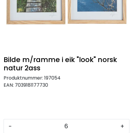
KJØKKEN
MØBLER
GAVESETT
ACCESSORIES
Bilde m/ramme i eik "look" norsk
natur 2ass
JUL
Produktnummer:
197054
EAN:
7039181177730
-
+