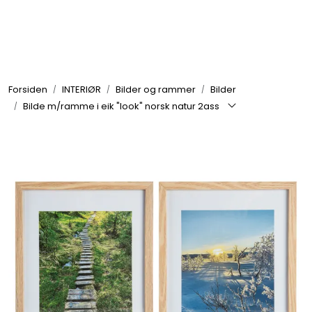
Skip to main content
GRILL
Forsiden
INTERIØR
Bilder og rammer
Bilder
UTEMILJØ
Bilde m/ramme i eik "look" norsk natur 2ass
FRITID
VERKTØY
HJEM
INTERIØR
TEKSTIL