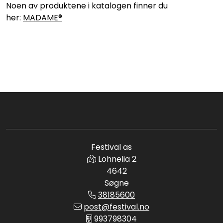
Noen av produktene i katalogen finner du
her:
MADAME®
Festival as
Lohnelia 2
4642
Søgne
38185600
post@festival.no
993798304